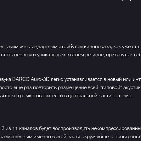
ет таким же стандартным атрибутом кинопоказа, как уже ст
 стать первым и уникальным в своём регионе, притянуть к с
звука BARCO Auro-3D легко устанавливается в новый или ин
росто ещё раз повторить размещение всей "типовой" акустики
есколько громкоговорителей в центральной части потолка.
й из 11 каналов будет воспроизводить некомпрессированн
размещённым именно в этой части окружающего пространст