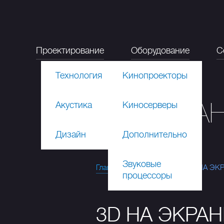
Проектирование
Оборудование
С
Технология
Кинопроекторы
3D НА ЭКРА
Акустика
Киносерверы
Дизайн
Дополнительно
Звуковые
Главная
Новинки
3D НА ЭК
процессоры
3D НА ЭКРА